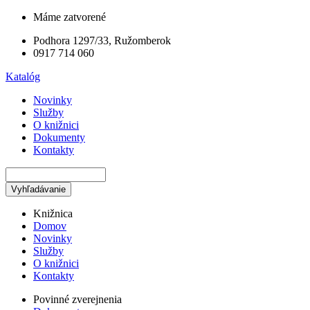
Skočiť
Máme zatvorené
na
Podhora 1297/33, Ružomberok
hlavný
0917 714 060
obsah
Katalóg
Novinky
Služby
O knižnici
Dokumenty
Kontakty
Vyhľadávanie
Knižnica
Domov
Novinky
Služby
O knižnici
Kontakty
Povinné zverejnenia