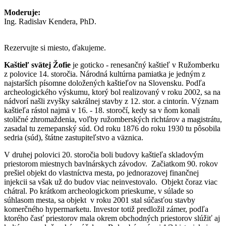
Moderuje:
Ing. Radislav Kendera, PhD.
Rezervujte si miesto, ďakujeme.
Kaštieľ svätej Žofie
je goticko - renesančný kaštieľ v Ružomberku
z polovice 14. storočia. Národná kultúrna pamiatka je jedným z
najstarších písomne doložených kaštieľov na Slovensku. Podľa
archeologického výskumu, ktorý bol realizovaný v roku 2002, sa na
nádvorí našli zvyšky sakrálnej stavby z 12. stor. a cintorín. Význam
kaštieľa rástol najmä v 16. - 18. storočí, kedy sa v ňom konali
stoličné zhromaždenia, voľby ružomberských richtárov a magistrátu,
zasadal tu zemepanský súd. Od roku 1876 do roku 1930 tu pôsobila
sedria (súd), štátne zastupiteľstvo a väznica.
V druhej polovici 20. storočia boli budovy kaštieľa skladovým
priestorom miestnych bavlnárskych závodov. Začiatkom 90. rokov
prešiel objekt do vlastníctva mesta, po jednorazovej finančnej
injekcii sa však už do budov viac neinvestovalo. Objekt čoraz viac
chátral. Po krátkom archeologickom prieskume, v súlade so
súhlasom mesta, sa objekt v roku 2001 stal súčasťou stavby
komerčného hypermarketu. Investor totiž predložil zámer, podľa
ktorého časť priestorov mala okrem obchodných priestorov slúžiť aj