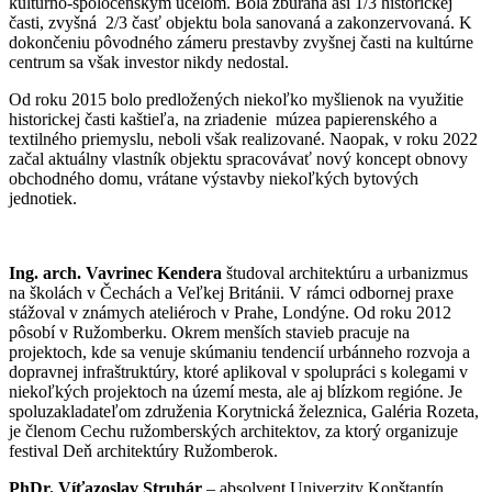
kultúrno-spoločenským účelom. Bola zbúraná asi 1/3 historickej
časti, zvyšná 2/3 časť objektu bola sanovaná a zakonzervovaná. K
dokončeniu pôvodného zámeru prestavby zvyšnej časti na kultúrne
centrum sa však investor nikdy nedostal.
Od roku 2015 bolo predložených niekoľko myšlienok na využitie
historickej časti kaštieľa, na zriadenie múzea papierenského a
textilného priemyslu, neboli však realizované. Naopak, v roku 2022
začal aktuálny vlastník objektu spracovávať nový koncept obnovy
obchodného domu, vrátane výstavby niekoľkých bytových
jednotiek.
Ing. arch. Vavrinec Kendera
študoval architektúru a urbanizmus
na školách v Čechách a Veľkej Británii. V rámci odbornej praxe
stážoval v známych ateliéroch v Prahe, Londýne. Od roku 2012
pôsobí v Ružomberku. Okrem menších stavieb pracuje na
projektoch, kde sa venuje skúmaniu tendencií urbánneho rozvoja a
dopravnej infraštruktúry, ktoré aplikoval v spolupráci s kolegami v
niekoľkých projektoch na území mesta, ale aj blízkom regióne. Je
spoluzakladateľom združenia Korytnická železnica, Galéria Rozeta,
je členom Cechu ružomberských architektov, za ktorý organizuje
festival Deň architektúry Ružomberok.
PhDr. Víťazoslav Struhár
– absolvent Univerzity Konštantín