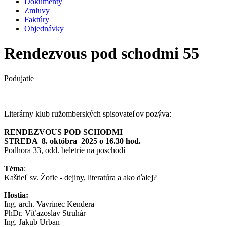
Dokumenty
Zmluvy
Faktúry
Objednávky
Rendezvous pod schodmi 55
Podujatie
Literárny klub ružomberských spisovateľov pozýva:
RENDEZVOUS POD SCHODMI
STREDA 8. októbra 2025 o 16.30 hod.
Podhora 33, odd. beletrie na poschodí
Téma
:
Kaštieľ sv. Žofie - dejiny, literatúra a ako ďalej?
Hostia:
Ing. arch. Vavrinec Kendera
PhDr. Víťazoslav Struhár
Ing. Jakub Urban