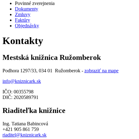
Povinné zverejnenia
Dokumenty
Zmluvy
Faktúry
Objednávky
Kontakty
Mestská knižnica Ružomberok
Podhora 1297/33, 034 01 Ružomberok -
zobraziť na mape
info@kniznicark.sk
IČO: 00355798
DIČ: 2020589791
Riaditeľka knižnice
Ing. Tatiana Babincová
+421 905 861 759
riaditel@kniznicark.sk