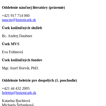
Oddelenie náučnej literatúry (prízemie)
+421 917 714 060
naucne@kniznicark.sk
Úsek knižničných služieb
Bc. Andrej Daubner
Úsek MVS
Eva Foltinová
Úsek knižničných fondov
Mgr. Jozef Horvát, PhD.
Oddelenie beletrie pre dospelých (1. poschodie)
+421 44 432 2005
beletria@kniznicark.sk
Katarína Buchtová
Michaela Šefranková