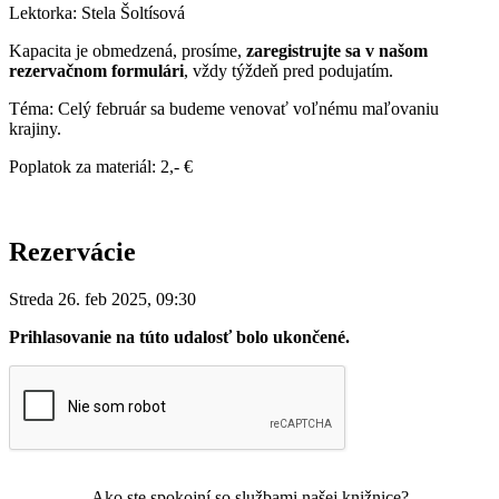
Lektorka: Stela Šoltísová
Kapacita je obmedzená, prosíme,
zaregistrujte sa v našom
rezervačnom formulári
, vždy týždeň pred podujatím.
Téma: Celý február sa budeme venovať voľnému maľovaniu
krajiny.
Poplatok za materiál: 2,- €
Rezervácie
Streda 26. feb 2025, 09:30
Prihlasovanie na túto udalosť bolo ukončené.
Ako ste spokojní so službami našej knižnice?