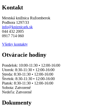
Kontakt
Mestská knižnica Ružomberok
Podhora 1297/33
info@kniznicark.sk
044 432 2005
0917 714 060
Všetky kontakty
Otváracie hodiny
Pondelok:
10:00-11:30 • 12:00-16:00
Utorok:
8:30-11:30 • 12:00-16:00
Streda:
8:30-11:30 • 12:00-16:00
Štvrtok:
8:30-11:30 • 12:00-16:00
Piatok:
8:30-11:30 • 12:00-16:00
Sobota:
Zatvorené
Nedeľa:
Zatvorené
Dokumenty