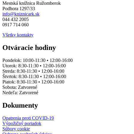
Mestská knižnica Ružomberok
Podhora 1297/33
info@kniznicark.sk
044 432 2005
0917 714 060
Všetky kontakty
Otváracie hodiny
Pondelok:
10:00-11:30 • 12:00-16:00
Utorok:
8:30-11:30 • 12:00-16:00
Streda:
8:30-11:30 • 12:00-16:00
Štvrtok:
8:30-11:30 • 12:00-16:00
Piatok:
8:30-11:30 • 12:00-16:00
Sobota:
Zatvorené
Nedeľa:
Zatvorené
Dokumenty
Opatrenia proti COVID-19
Výpožičný poriadok
Súbory cookie