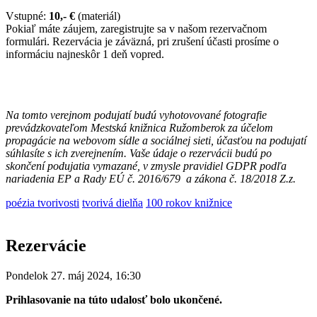
Vstupné:
10,- €
(materiál)
Pokiaľ máte záujem, zaregistrujte sa v našom rezervačnom
formulári. Rezervácia je záväzná, pri zrušení účasti prosíme o
informáciu najneskôr 1 deň vopred.
Na tomto verejnom podujatí budú vyhotovované fotografie
prevádzkovateľom Mestská knižnica Ružomberok za účelom
propagácie na webovom sídle a sociálnej sieti, účasťou na podujatí
súhlasíte s ich zverejnením. Vaše údaje o rezervácii budú po
skončení podujatia vymazané, v zmysle pravidiel GDPR podľa
nariadenia EP a Rady EÚ č. 2016/679 a zákona č. 18/2018 Z.z.
poézia tvorivosti
tvorivá dielňa
100 rokov knižnice
Rezervácie
Pondelok 27. máj 2024, 16:30
Prihlasovanie na túto udalosť bolo ukončené.