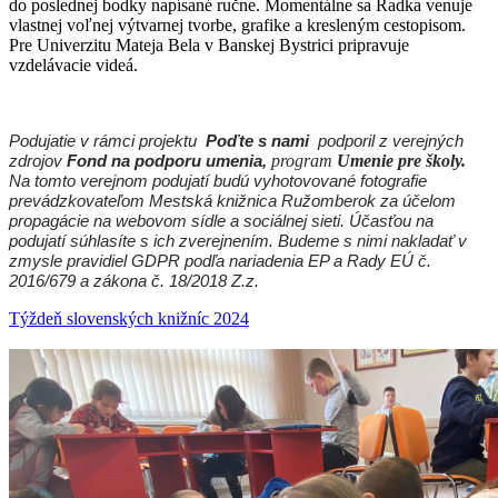
do poslednej bodky napísané ručne. Momentálne sa Radka venuje
vlastnej voľnej výtvarnej tvorbe, grafike a kresleným cestopisom.
Pre Univerzitu Mateja Bela v Banskej Bystrici pripravuje
vzdelávacie videá.
Podujatie v rámci projektu
Poďte s nami
podporil z verejných
zdrojov
Fond na podporu umenia,
program
Umenie pre školy.
Na tomto verejnom podujatí budú vyhotovované fotografie
prevádzkovateľom Mestská knižnica Ružomberok za účelom
propagácie na webovom sídle a sociálnej sieti. Účasťou na
podujatí súhlasíte s ich zverejnením. Budeme s nimi nakladať v
zmysle pravidiel GDPR podľa nariadenia EP a Rady EÚ č.
2016/679 a zákona č. 18/2018 Z.z.
Týždeň slovenských knižníc 2024