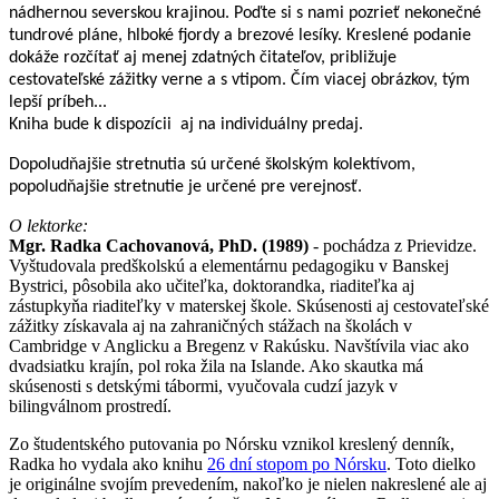
nádhernou severskou krajinou. Poďte si s nami pozrieť nekonečné
tundrové pláne, hlboké fjordy a brezové lesíky. Kreslené podanie
dokáže rozčítať aj menej zdatných čitateľov, približuje
cestovateľské zážitky verne a s vtipom. Čím viacej obrázkov, tým
lepší príbeh...
Kniha bude k dispozícii aj na individuálny predaj.
Dopoludňajšie stretnutia sú určené školským kolektívom,
popoludňajšie stretnutie je určené pre verejnosť.
O lektorke:
Mgr. Radka Cachovanová, PhD. (1989)
- pochádza z Prievidze.
Vyštudovala predškolskú a elementárnu pedagogiku v Banskej
Bystrici, pôsobila ako učiteľka, doktorandka, riaditeľka aj
zástupkyňa riaditeľky v materskej škole. Skúsenosti aj cestovateľské
zážitky získavala aj na zahraničných stážach na školách v
Cambridge v Anglicku a Bregenz v Rakúsku. Navštívila viac ako
dvadsiatku krajín, pol roka žila na Islande. Ako skautka má
skúsenosti s detskými tábormi, vyučovala cudzí jazyk v
bilingválnom prostredí.
Zo študentského putovania po Nórsku vznikol kreslený denník,
Radka ho vydala ako knihu
26 dní stopom po Nórsku
. Toto dielko
je originálne svojím prevedením, nakoľko je nielen nakreslené ale aj